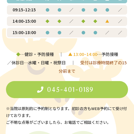
09:15-12:15
●
●
／
●
●
●
／
14:00-15:00
◆
◆
／
◆
◆
▲
／
15:00-18:00
●
●
／
●
●
／
／
◆
…健診・予防接種 ｜
▲ 13:00~14:00
…予防接種
／休診日…水曜・日曜・祝祭日 ｜
受付は診療時間終了の15
分前まで
045-401-0189
※当院は原則的に予約制となります。
初診の方もWEB予約にて受け付
けております。
ご不明な点等がございましたら、お電話でご相談ください。