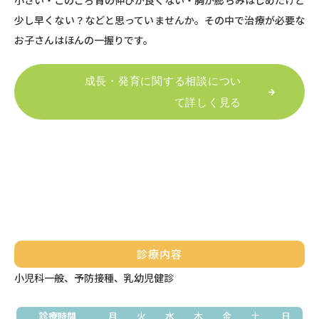
小さい・このごろ背の伸びが良くない・胸が膨らみはじめたけど
少し早くない？などと思っていませんか。その中で治療が必要な
お子さんはほんの一握りです。
成長・発育に関する相談につい
て詳しく見る
診療内容
小児科一般、予防接種、乳幼児健診
診療時間
月
火
水
木
金
土
日