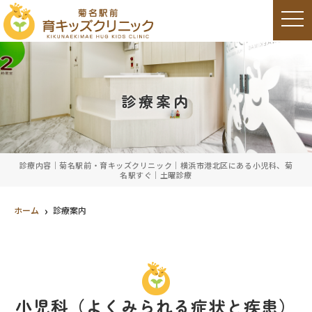
t
o
g
g
l
e
n
a
診療案内
v
i
g
a
t
i
o
診療内容｜菊名駅前・育キッズクリニック｜横浜市港北区にある小児科、菊
n
名駅すぐ｜土曜診療
ホーム
診療案内
小児科（よくみられる症状と疾患）