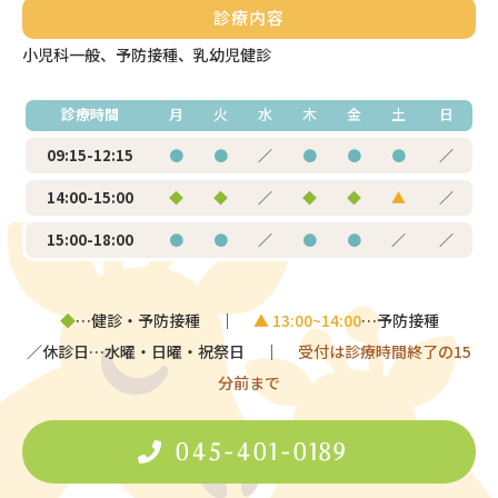
診療内容
小児科一般、予防接種、乳幼児健診
診療時間
月
火
水
木
金
土
日
09:15-12:15
●
●
／
●
●
●
／
14:00-15:00
◆
◆
／
◆
◆
▲
／
15:00-18:00
●
●
／
●
●
／
／
◆
…健診・予防接種 ｜
▲ 13:00~14:00
…予防接種
／休診日…水曜・日曜・祝祭日 ｜
受付は診療時間終了の15
分前まで
045-401-0189