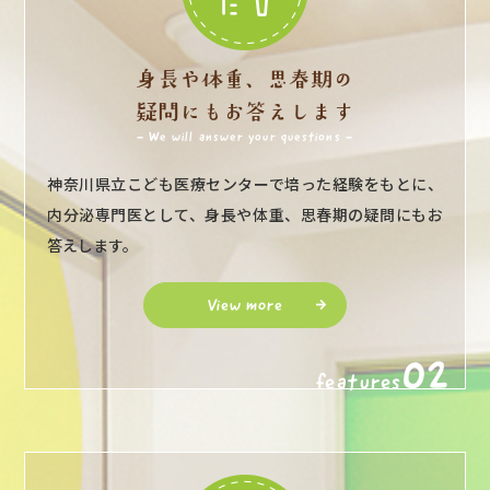
身長や体重、思春期の
疑問にもお答えします
- We will answer your questions -
神奈川県立こども医療センターで培った経験をもとに、
内分泌専門医として、身長や体重、思春期の疑問にもお
答えします。
View more
02
features