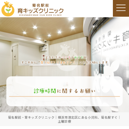
t
o
g
g
l
e
n
a
v
i
g
a
t
i
o
n
菊名駅前・育キッズクリニック｜横浜市港北区にある小児科、菊名駅すぐ｜
土曜診療