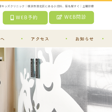
育キッズクリニック｜横浜市港北区にある小児科、菊名駅すぐ｜土曜診療
WEB問診
WEB予約
方へ
アクセス
お知らせ
）