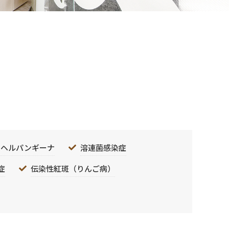
ヘルパンギーナ
溶連菌感染症
症
伝染性紅斑（りんご病）